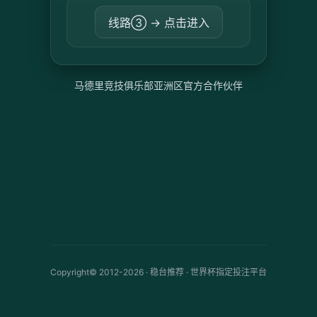
线路③ → 点击进入
马德里竞技俱乐部亚洲区官方合作伙伴
Copyright© 2012-2026 · 稳台推荐 · 世界杯指定投注平台